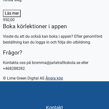
Lån av kläder ingår
Läs mer
Lån av skydd ingår
950,00
Lån av MC ingår
Boka körlektioner i appen
Denna lektion utförs med en tung MC (A), körkortstillstånd
Visste du att du också kan boka i appen? Efter genomförd
krävs. Utebliven närvaro debiteras enligt STR praxis.
beställning kan du logga in och följa din utbildning.
Kontakta oss för bokning eller logga in på appen TABS Elev
Frågor?
alternativt tctabs.se.
Vid önskemål om betalning via faktura, vänligen kontakta
Kontakta oss på bromma@jarlatrafikskola.se eller
trafikskolan så hjälper vi er.
+468288282.
© Lime Green Digital AS
Ångra köp
Kontakt